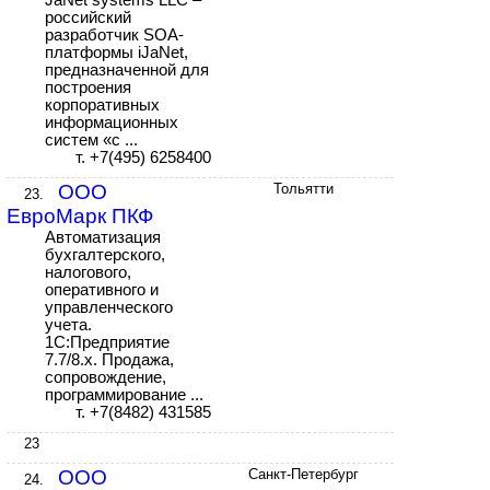
JaNet systems LLC –
российский
разработчик SOA-
платформы iJaNet,
предназначенной для
построения
корпоративных
информационных
систем «с ...
т. +7(495) 6258400
ООО
Тольятти
23.
ЕвроМарк ПКФ
Автоматизация
бухгалтерского,
налогового,
оперативного и
управленческого
учета.
1C:Предприятие
7.7/8.х. Продажа,
сопровождение,
программирование ...
т. +7(8482) 431585
23
ООО
Санкт-Петербург
24.