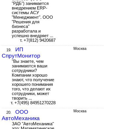
"РДБ") занимается
внедрением ERP-
системы АСУ
"Менеджмент". ООО
"Решения для
бизнеса"
разработала и
успешно внедряет ...
т. +7(812) 9420687
ИП
Москва
19.
СпрутМонитор
"Вы знаете, чем
занимаются ваши
сотрудники?
Компании хорошо
знают, что получение
хорошего понимания
того, что делают их
сотрудники, может
творить ...
т. +7(495) 84951270228
ООО
Москва
20.
АвтоМеханика
ЗАО "АвтоМеханика"
это: Математическое