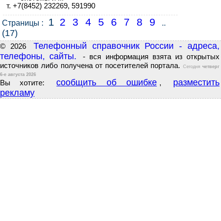
т. +7(8452) 232269, 591990
1
2
3
4
5
6
7
8
9
Страницы :
..
(17)
Телефонный справочник России - адреса,
© 2026
телефоны, сайты.
- вся информация взята из открытых
источников либо получена от посетителей портала.
Сегодня
четверг
6-е августа 2026
сообщить об ошибке
разместить
Вы хотите:
,
рекламу