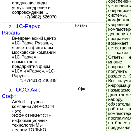
обеспечен
следующие виды
установит
услуг: внедрение и
операцион
сопровождение ...
систем
т. +7(8482) 526070
комфор
уверенной
1C-Рарус
Рязань
2.
компьютер
Рязань
дополните
Внедренческий центр
програ
«1С-Рарус-Рязань»,
возникает
является филиалом
естествен
московской компании
- какие
«1С-Рарус» -
Ответы 
совместного
многие
предприятия фирм
вопросы, 
«1С» и «Рарус». «1С-
получит
Рарус» ...
разделе. К
т. +7(4912) 246848
Вы получи
информац
ООО Аир-
Уфа
называемо
3.
джентльме
Софт
набору,
AirSoft – группа
обязател
компаний АИР-СОФТ
работы 
- это
компьютер
ЭФФЕКТИВНОСТЬ
программа
информационных
по более 
технологий Мы
предназна
делаем ТОЛЬКО