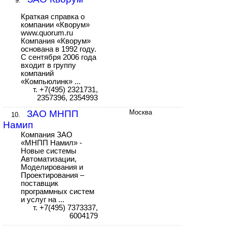
9.
Краткая справка о
компании «Кворум»
www.quorum.ru
Компания «Кворум»
основана в 1992 году.
С сентября 2006 года
входит в группу
компаний
«Компьюлинк» ...
т. +7(495) 2321731,
2357396, 2354993
ЗАО МНПП
Москва
10.
Намип
Компания ЗАО
«МНПП Намил» -
Новые системы
Автоматизации,
Моделирования и
Проектирования –
поставщик
программных систем
и услуг на ...
т. +7(495) 7373337,
6004179