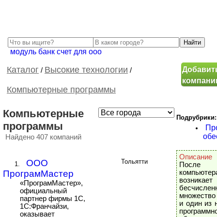
модуль банк счет для ооо
Добавит
Каталог
Высокие технологии
/
/
компан
Компьютерные программы
Компьютерные
Подрубрики:
программы
Пр
обе
Найдено 407 компаний
Описание
ООО
Тольятти
1.
После 
ПрограмМастер
компьютер
возникает
«ПрограмМастер»,
бесчислен
официальный
множество
партнер фирмы 1С,
и один из 
1С:Франчайзи,
программн
оказывает