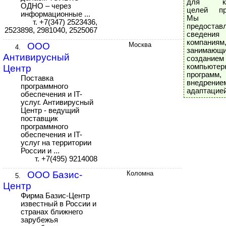
для кон
ОДНО – через
целей пр
информационные ...
Мы т
т. +7(347) 2523436,
предостав
2523898, 2981040, 2525067
сведе
компаниям
ООО
Москва
4.
занимающ
Антивирусный
созданием
компьютер
Центр
програ
Поставка
внедре
программного
адаптацией
обеспечения и IT-
услуг. Антивирусный
Центр - ведущий
поставщик
программного
обеспечения и IT-
услуг на территории
России и ...
т. +7(495) 9214008
ООО Базис-
Коломна
5.
Центр
Фирма Базис-Центр
известный в России и
странах ближнего
зарубежья