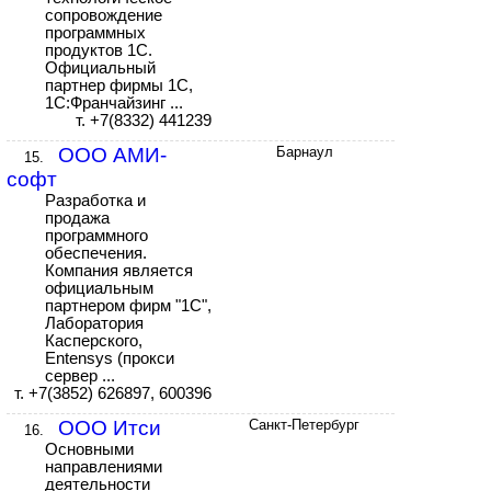
сопровождение
программных
продуктов 1С.
Официальный
партнер фирмы 1С,
1С:Франчайзинг ...
т. +7(8332) 441239
ООО АМИ-
Барнаул
15.
софт
Разработка и
продажа
программного
обеспечения.
Компания является
официальным
партнером фирм "1С",
Лаборатория
Касперского,
Entensys (прокси
сервер ...
т. +7(3852) 626897, 600396
ООО Итси
Санкт-Петербург
16.
Основными
направлениями
деятельности