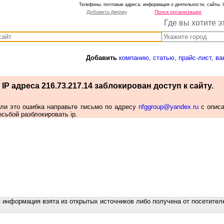
Телефоны, почтовые адреса, информация о деятельности, сайты. 
Добавить фирму
Поиск организации
Где вы хотите э
Добавить
компанию
,
статью
,
прайс-лист
,
ва
IP адреса 216.73.217.14 заблокирован доступ к сайту.
сли это ошибка направьте письмо по адресу
nfggroup@yandex.ru
с опис
осьбой разблокировать ip.
я информация взята из открытых источников либо получена от посетител