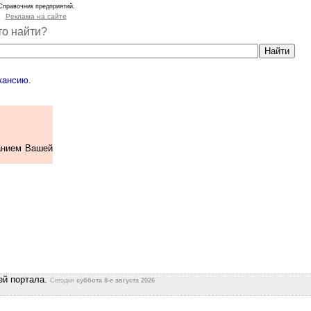
Справочник предприятий.
Реклама на сайте
то найти?
кансию
.
анием Вашей
ей портала.
Сегодня
суббота 8-е августа 2026