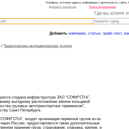
Телефоны, почтовые адреса, информация о деятельности, сайты. 
Добавить компанию
Поиск организации
Где вы хотите э
Добавить
компанию
,
статью
,
прайс-лист
,
ва
и
/
Транспортно-экспедиторские услуги
о шоссе создана инфраструктура ЗАО "СОФИ"СП-б",
своему выгодному расположению вблизи кольцевой
льства грузовых автотранспортных терминалов",
ству Санкт-Петербурга.
ОФИ"СП-б", входит организация перевозок грузов из-за
м через Россию; предоставляются также дополнительные
твенное хранение груза, страхование, упаковка, крепеж, и