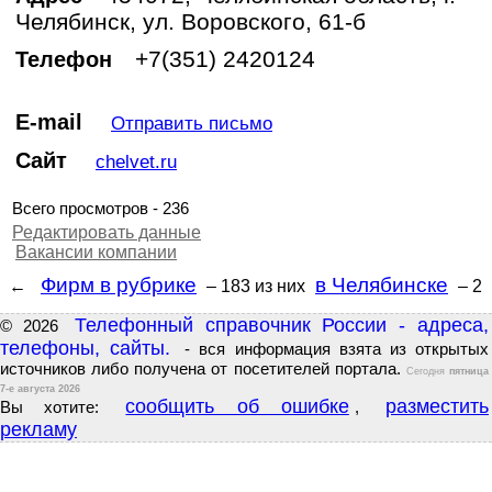
Челябинск, ул. Воровского, 61-б
+7(351) 2420124
Телефон
E-mail
Отправить письмо
Сайт
chelvet.ru
Всего просмотров - 236
Редактировать данные
Вакансии компании
Фирм в рубрике
в Челябинске
←
– 183
из них
– 2
Телефонный справочник России - адреса,
© 2026
телефоны, сайты.
- вся информация взята из открытых
источников либо получена от посетителей портала.
Сегодня
пятница
7-е августа 2026
сообщить об ошибке
разместить
Вы хотите:
,
рекламу