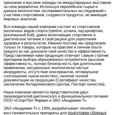
признание и высокие награды на международных выставках
за свои разработки. Используя европейское сырьё и
данные многолетних экспериментальных исследований с
участием спортсменов, создаются продукты, не имеющие
мировых аналогов.
Вся команда нашей компании состоит из спортсменов
различных видов спорта (гребля, штанга, пауэрлифтинг,
рукопашный бой), давно включающих спортивное и
диетическое питание в свой рацион для укрепления
здоровья и результатов. Именно поэтому мы предлагаем
только те товары, которые на практике и личном опыте
каждого из нас доказали своё качество и эффективность.
Представляемая нами продукция отвечает самым строгим
критериям выбора образованного потребителя (высокая
эффективность, полная безопасность при длительном
применении, натуральные экологически чистые
ингредиенты, отсутствие консервантов, оптимальное
соотношение «цена-качество», наличие полной
документации на продукцию (Сертификат качества,
заключение Антидопингового Центра, Паспорт качества).
Наша компания является представителем двух
производителей диетического и функционального питания:
ООО «СпортПит-Фарма» и ЗАО «Академия-Т».
ЗАО «Академия-Т» с 1994, разрабатывает лечебно-
подготовки сборных
восстановительные препараты для