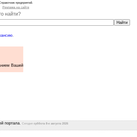
Справочник предприятий.
Реклама на сайте
то найти?
кансию
.
анием Вашей
ей портала.
Сегодня
суббота 8-е августа 2026