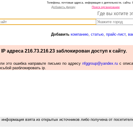
Телефоны, почтовые адреса, информация о деятельности, сайты. 
Добавить фирму
Поиск организации
Где вы хотите э
Добавить
компанию
,
статью
,
прайс-лист
,
ва
IP адреса 216.73.216.23 заблокирован доступ к сайту.
сли это ошибка направьте письмо по адресу
nfggroup@yandex.ru
с опис
осьбой разблокировать ip.
я информация взята из открытых источников либо получена от посетител