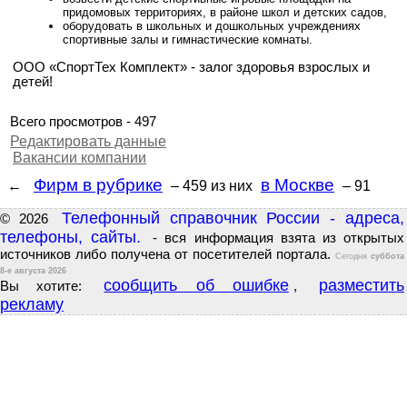
придомовых территориях, в районе школ и детских садов,
оборудовать в школьных и дошкольных учреждениях
спортивные залы и гимнастические комнаты.
ООО «СпортТех Комплект» - залог здоровья взрослых и
детей!
Всего просмотров - 497
Редактировать данные
Вакансии компании
Фирм в рубрике
в Москве
←
– 459
из них
– 91
Телефонный справочник России - адреса,
© 2026
телефоны, сайты.
- вся информация взята из открытых
источников либо получена от посетителей портала.
Сегодня
суббота
8-е августа 2026
сообщить об ошибке
разместить
Вы хотите:
,
рекламу