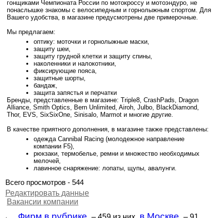
гонщиками Чемпионата России по мотокроссу и мотоэндуро, не
понаслышке знакомы с велосипедным и горнолыжным спортом. Для
Вашего удобства, в магазине предусмотрены две примерочные.
Мы предлагаем:
оптику: моточки и горнолыжные маски,
защиту шеи,
защиту грудной клетки и защиту спины,
наколенники и налокотники,
фиксирующие пояса,
защитные шорты,
бандаж,
защита запястья и перчатки
Бренды, представленные в магазине: Triple8, CrashPads, Dragon
Alliance, Smith Optics, Bern Unlimited, Airoh, Julbo, BlackDiamond,
Thor, EVS, SixSixOne, Sinisalo, Marmot и многие другие.
В качестве приятного дополнения, в магазине также представлены:
одежда Cannibal Racing (молодежное направление
компании F5),
рюкзаки, термобелье, ремни и множество необходимых
мелочей,
лавинное снаряжение: лопаты, щупы, авалунги.
Всего просмотров - 544
Редактировать данные
Вакансии компании
Фирм в рубрике
в Москве
←
– 459
из них
– 91