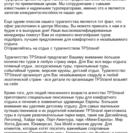
услуг по приемлемым ценам. Мы сотрудничаем с самыми
известными и надежными туроператорами, именно это и является
залогом конкурентоспособности наших цен.
Еще одним плюсом нашего турагентства является тот факт, что
офис расположен в центре Москвы, Вы можете приехать к нам и в
будни и в выходные дни! Наши высококвалифицированные
менеджеры помогут Вам из огромного многообразия туров
подобрать лучшее предложение для комфортного и незабываемого
отдыха.
Отправляйтесь на отдых с турагентством TPStravel!
Турагентство TPStravel предлагает Вашему вниманию большое
количество туров в любую страну мира. Для Вас все виды отдыха:
пляжный отдых, экскурсионные туры, горнолыжные туры,
событийный туризм, морские круизы, детский отдых. Турагентство
TPStravel организует для Вас незабываемую свадьбу в любой
экзотической стране - все детали по организации TPStravel возьмёт
на себя.
Кроме того, для людей пенсионного возраста агентство TPStravel
приготовило специальные пенсионные туры для комфортного
отдыха и лечения в знаменитых здравницах Европы. Большое
внимание мы уделяем детскому отдыху. Для самых маленьких
путешественников и их родителей компания TPStravel приготовила
туры в лучшие развлекательные парки мира, такие как Диснейленд,
Леголенд, Хайде парк, Порт-Авентура, парк «Мини-Европа», Мир
Уолта Диснея, Юниверсал, Sea World и многие другие. Для
клиентов, которые хотят посетить важнейшие спортивные
мероприятия (Олимпийские игры, Чемпионаты по футболу и хоккею,