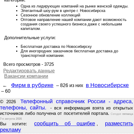
категорий.
Одна из лидирующих компаний на рынке женской одежды.
Элегантный шоу-рум в центре г. Новосибирска
Сезонное обновление коллекций
Оптовое направление нашей компании дают возможность
создания своего успешного бизнеса даже с небольшим
капиталом.
Дополнительные услуги:
Бесплатная доставка по Новосибирску
Для иногородних заказчиков бесплатная доставка до
транспортной компании.
Всего просмотров - 3725
Редактировать данные
Вакансии компании
Фирм в рубрике
в Новосибирске
←
– 826
из них
– 60
Телефонный справочник России - адреса,
© 2026
телефоны, сайты.
- вся информация взята из открытых
источников либо получена от посетителей портала.
Сегодня
пятница
7-е августа 2026
сообщить об ошибке
разместить
Вы хотите:
,
рекламу