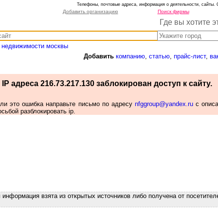
Телефоны, почтовые адреса, информация о деятельности, сайты. 
Добавить организацию
Поиск фирмы
Где вы хотите э
 недвижимости москвы
Добавить
компанию
,
статью
,
прайс-лист
,
ва
IP адреса 216.73.217.130 заблокирован доступ к сайту.
сли это ошибка направьте письмо по адресу
nfggroup@yandex.ru
с опис
осьбой разблокировать ip.
я информация взята из открытых источников либо получена от посетител