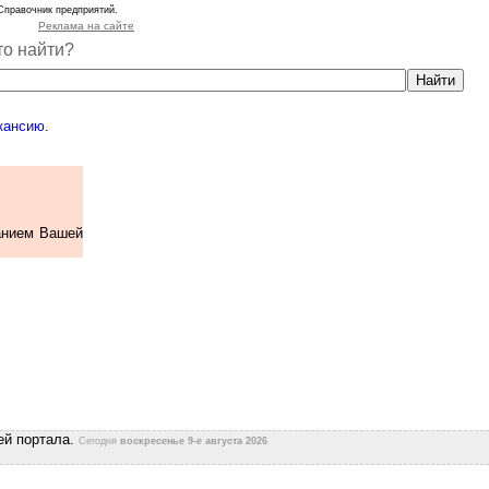
Справочник предприятий.
Реклама на сайте
то найти?
кансию
.
анием Вашей
ей портала.
Сегодня
воскресенье 9-е августа 2026