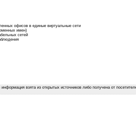
ленных офисов в единые виртуальные сети
доменных имен)
абельных сетей
аблюдения
я информация взята из открытых источников либо получена от посетител