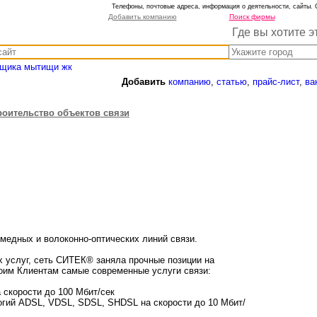
Телефоны, почтовые адреса, информация о деятельности, сайты. 
Добавить компанию
Поиск фирмы
Где вы хотите э
ойщика мытищи жк
Добавить
компанию
,
статью
,
прайс-лист
,
ва
роительство объектов связи
медных и волоконно-оптических линий связи.
 услуг, сеть СИТЕК® заняла прочные позиции на
оим Клиентам самые современные услуги связи:
 скорости до 100 Мбит/сек
огий ADSL, VDSL, SDSL, SHDSL на скорости до 10 Мбит/