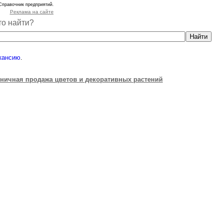
Справочник предприятий.
Реклама на сайте
то найти?
кансию
.
зничная продажа цветов и декоративных растений